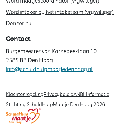
Word maatjescoördinator (vrijwilliger)
Word intaker bij het intaketeam (vrijwilliger)
Doneer nu
Contact
Burgemeester van Karnebeeklaan 10
2585 BB Den Haag
info@schuldhulpmaatjedenhaag.nl
Klachtenregeling
Privacybeleid
ANBI-informatie
Stichting SchuldHulpMaatje Den Haag 2026