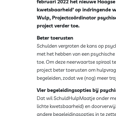
februari 2022 het nieuwe Haagse
kwetsbaarheid’ op indringende wi
Wulp, Projectcoördinator psychis
project verder toe.
Beter toerusten
Schulden vergroten de kans op psyc
met het hebben van een psychische
toe. Om deze neerwaartse spiraal te
project beter toerusten om hulpvra
begeleiden, zodat we (nog) meer tra
Vier begeleidingsopties bij psyc
Dat wil SchuldHulpMaatje onder meer
lichte kwetsbaarheid) en doorverwij
andere begeleidingsopties in te zet