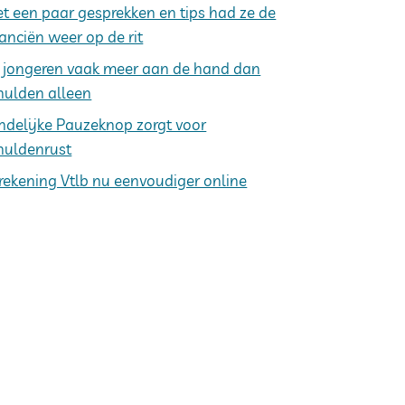
t een paar gesprekken en tips had ze de
nanciën weer op de rit
j jongeren vaak meer aan de hand dan
hulden alleen
ndelijke Pauzeknop zorgt voor
huldenrust
rekening Vtlb nu eenvoudiger online