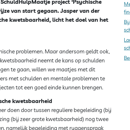
 SchuldHulpMaatje project ‘Psychische
Me
jze van start gegaan. Jasper van der
fi
che kwetsbaarheid, licht het doel van het
Bi
sc
La
sc
hische problemen. Maar andersom geldt ook,
Be
 kwetsbaarheid neemt de kans op schulden
gen te gaan, willen we maatjes met dit
gers met schulden en mentale problemen te
jecten tot een goed einde kunnen brengen.
hische kwetsbaarheid
 doen door tussen reguliere begeleiding (bij
zing (bij zeer grote kwetsbaarheid) nog twee
ten, namelijk begeleiding met ruggenspraak