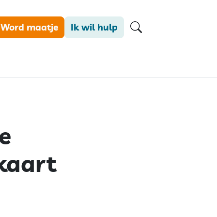
Word maatje
Ik wil hulp
e
kaart