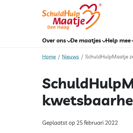
Skip
to
content
Over ons
De maatjes
Help mee
Home
Nieuws
SchuldHulpMaatje ze
SchuldHulpMa
kwetsbaarhei
Geplaatst op 25 februari 2022