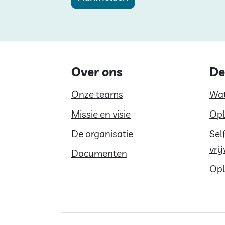
Over ons
De
Onze teams
Wat
Missie en visie
Opl
De organisatie
Sel
vri
Documenten
Opl