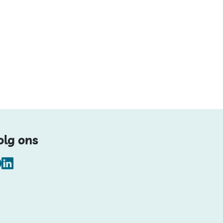
olg ons
Facebook
LinkedIn