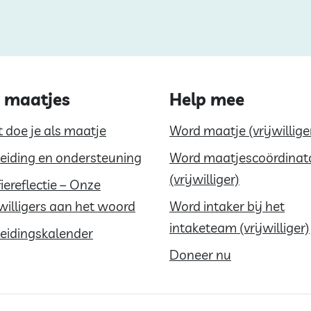
 maatjes
Help mee
 doe je als maatje
Word maatje (vrijwillige
eiding en ondersteuning
Word maatjescoördinat
(vrijwilliger)
fiereflectie – Onze
jwilligers aan het woord
Word intaker bij het
intaketeam (vrijwilliger)
eidingskalender
Doneer nu