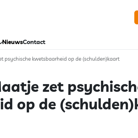
Nieuws
Contact
t psychische kwetsbaarheid op de (schulden)kaart
atje zet psychisch
d op de (schulden)