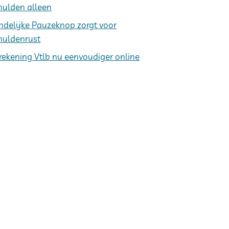
hulden alleen
ndelijke Pauzeknop zorgt voor
huldenrust
rekening Vtlb nu eenvoudiger online