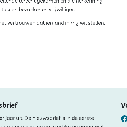
 ellende terecht gekomen en die herkenning
 tussen bezoeker en vrijwilliger.
het vertrouwen dat iemand in mij wil stellen.
sbrief
V
 jaar uit. De nieuwsbrief is in de eerste
ers, maar we delen onze artikelen graag met