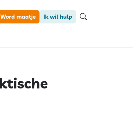
Word maatje
Ik wil hulp
ktische