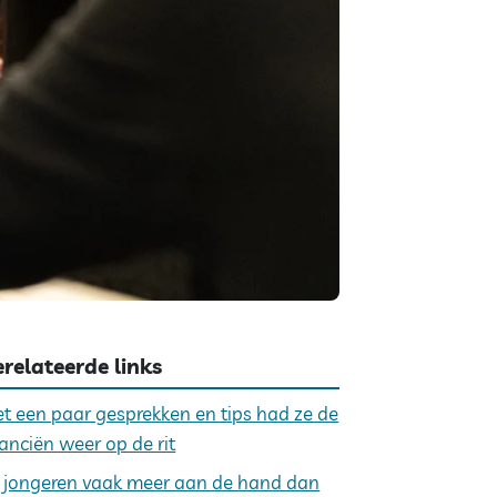
relateerde links
t een paar gesprekken en tips had ze de
nanciën weer op de rit
j jongeren vaak meer aan de hand dan