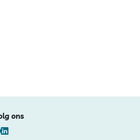
olg ons
Facebook
LinkedIn