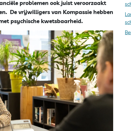
nciële problemen ook juist veroorzaakt
sc
n. De vrijwilligers van Kompassie hebben
La
 met psychische kwetsbaarheid.
sc
Be