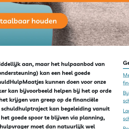
Ge
iddellijk aan, maar het hulpaanbod van
ndersteuning) kan een heel goede
Me
SchuldHulpMaatjes kunnen doen voor onze
fi
 kan bijvoorbeeld helpen bij het op orde
Bi
et krijgen van greep op de financiële
sc
n schuldhulptraject kan begeleiding vanuit
La
et goede spoor te blijven via planning,
sc
 hulpvrager moet dan natuurlijk wel
Be