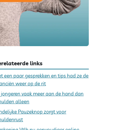
relateerde links
t een paar gesprekken en tips had ze de
nanciën weer op de rit
j jongeren vaak meer aan de hand dan
hulden alleen
ndelijke Pauzeknop zorgt voor
huldenrust
rekening Vtlb nu eenvoudiger online