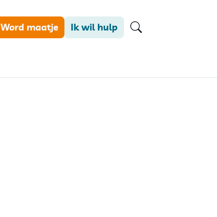
Word maatje
Ik wil hulp