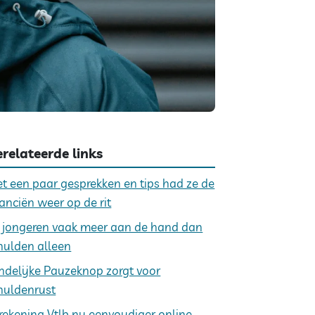
relateerde links
t een paar gesprekken en tips had ze de
nanciën weer op de rit
j jongeren vaak meer aan de hand dan
hulden alleen
ndelijke Pauzeknop zorgt voor
huldenrust
rekening Vtlb nu eenvoudiger online