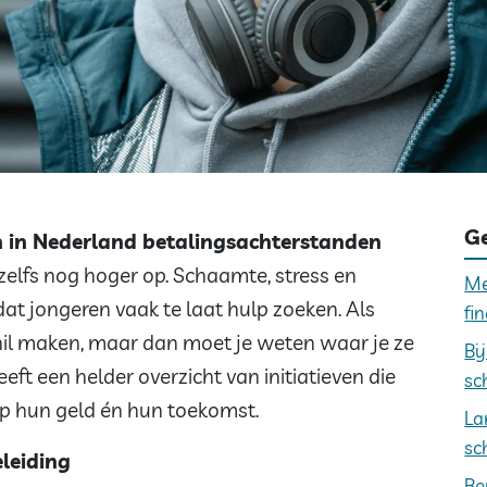
Ge
en in Nederland betalingsachterstanden
zelfs nog hoger op. Schaamte, stress en
Me
at jongeren vaak te laat hulp zoeken. Als
fi
chil maken, maar dan moet je weten waar je ze
Bi
eeft een helder overzicht van initiatieven die
sc
op hun geld én hun toekomst.
La
sc
leiding
Be