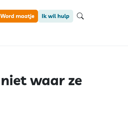
Word maatje
Ik wil hulp
niet waar ze