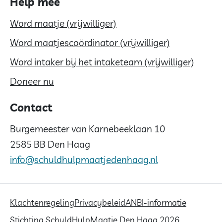
Help mee
Word maatje (vrijwilliger)
Word maatjescoördinator (vrijwilliger)
Word intaker bij het intaketeam (vrijwilliger)
Doneer nu
Contact
Burgemeester van Karnebeeklaan 10
2585 BB Den Haag
info@schuldhulpmaatjedenhaag.nl
Klachtenregeling
Privacybeleid
ANBI-informatie
Stichting SchuldHulpMaatje Den Haag 2026