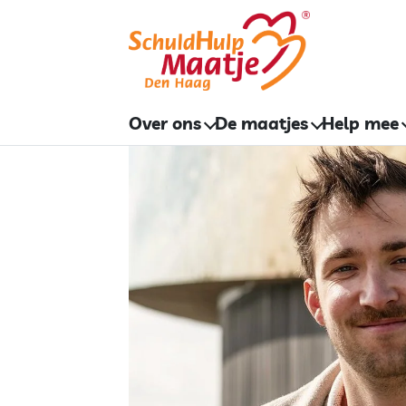
Skip
to
content
Over ons
De maatjes
Help mee