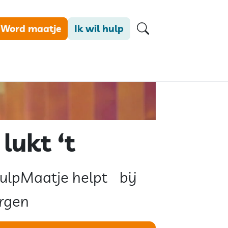
Word maatje
Ik wil hulp
lukt ‘t
ulpMaatje helpt bij
orgen