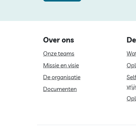
Over ons
De
Onze teams
Wat
Missie en visie
Opl
De organisatie
Sel
vri
Documenten
Opl