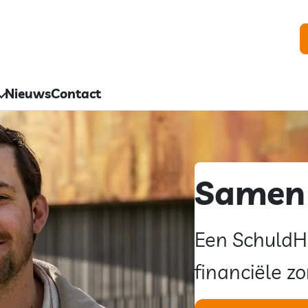
Nieuws
Contact
Samen 
Een SchuldH
financiële z