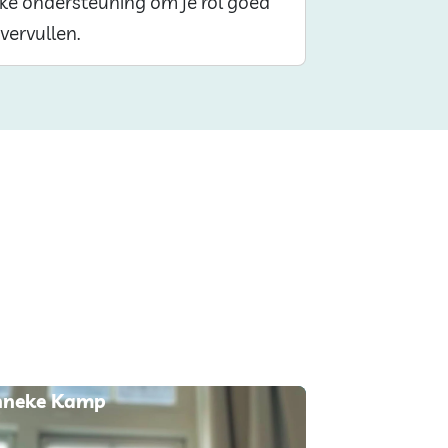
jke ondersteuning om je rol goed
vervullen.
nneke Kamp