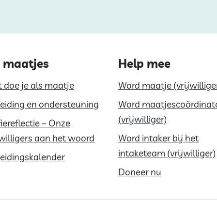
 maatjes
Help mee
 doe je als maatje
Word maatje (vrijwillige
eiding en ondersteuning
Word maatjescoördinat
(vrijwilliger)
fiereflectie – Onze
jwilligers aan het woord
Word intaker bij het
intaketeam (vrijwilliger)
eidingskalender
Doneer nu