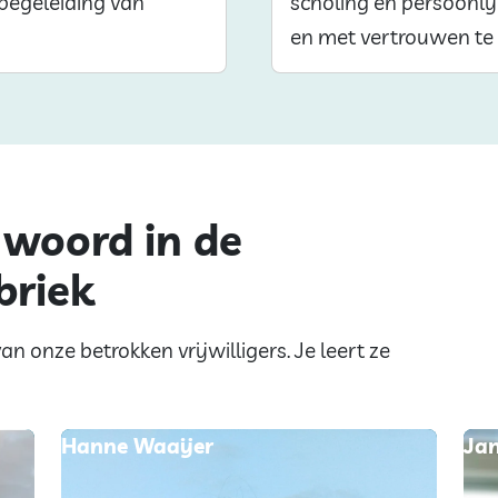
 begeleiding van
scholing en persoonli
en met vertrouwen te 
 woord in de
briek
an onze betrokken vrijwilligers. Je leert ze
Hanne Waaijer
Ja