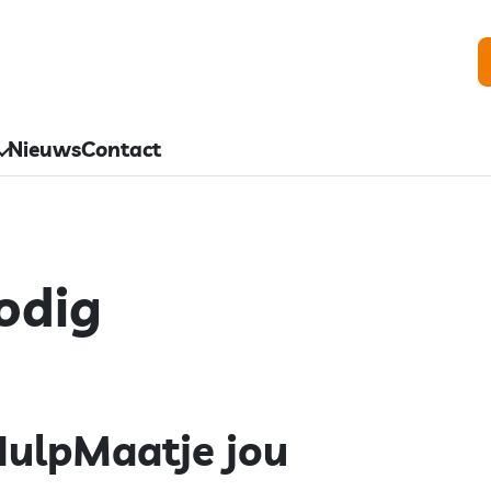
Nieuws
Contact
odig
ulpMaatje jou