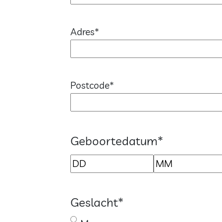
Adres
*
Postcode
*
Geboortedatum
*
Dag
Maand
Geslacht
*