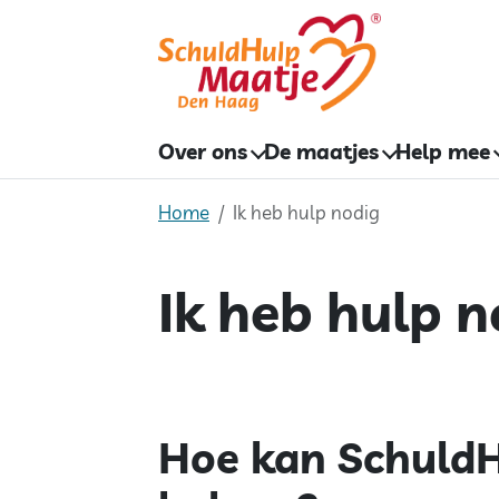
Skip
to
content
Over ons
De maatjes
Help mee
Home
Ik heb hulp nodig
Ik heb hulp n
Hoe kan SchuldH