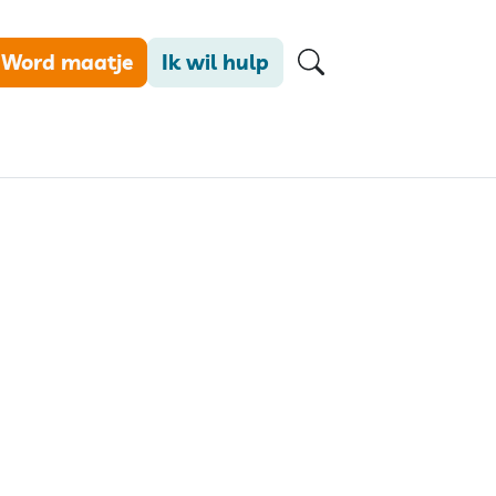
Word maatje
Ik wil hulp