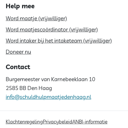
Help mee
Word maatje (vrijwilliger)
Word maatjescoördinator (vrijwilliger)
Word intaker bij het intaketeam (vrijwilliger)
Doneer nu
Contact
Burgemeester van Karnebeeklaan 10
2585 BB Den Haag
info@schuldhulpmaatjedenhaag.nl
Klachtenregeling
Privacybeleid
ANBI-informatie