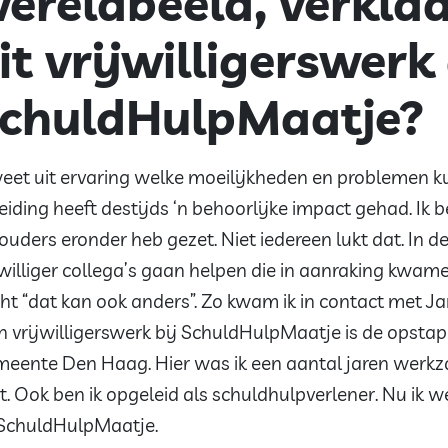
ereldbeeld, verklaar
it vrijwilligerswerk
chuldHulpMaatje?
weet uit ervaring welke moeilijkheden en problemen k
eiding heeft destijds ‘n behoorlijke impact gehad. Ik 
ouders eronder heb gezet. Niet iedereen lukt dat. In de 
jwilliger collega’s gaan helpen die in aanraking kwamen
ht “dat kan ook anders”. Zo kwam ik in contact met Jam
n vrijwilligerswerk bij SchuldHulpMaatje is de opst
eente Den Haag. Hier was ik een aantal jaren werkz
t. Ook ben ik opgeleid als schuldhulpverlener. Nu ik w
 SchuldHulpMaatje.