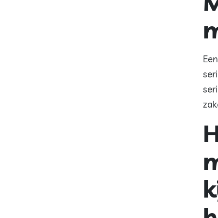
M
m
Een
ser
ser
zak
H
m
k
h