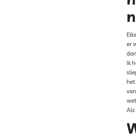
n
Elk
er 
dan
Ik 
sli
het
van
wet
Als
W