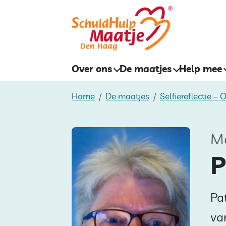
Skip
to
content
Over ons
De maatjes
Help mee
Home
De maatjes
Selfiereflectie –
Ma
P
Pat
va