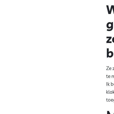
W
g
z
b
Ze 
te 
Ik 
kla
toe