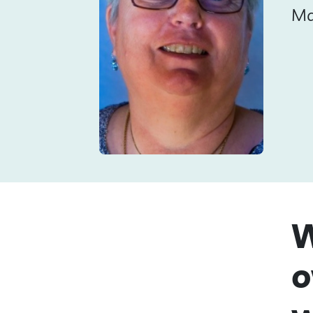
Ma
W
o