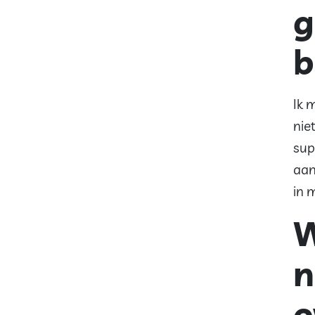
g
b
Ik 
nie
sup
aan
in 
W
n
o