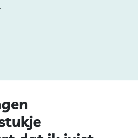
.
ngen
stukje