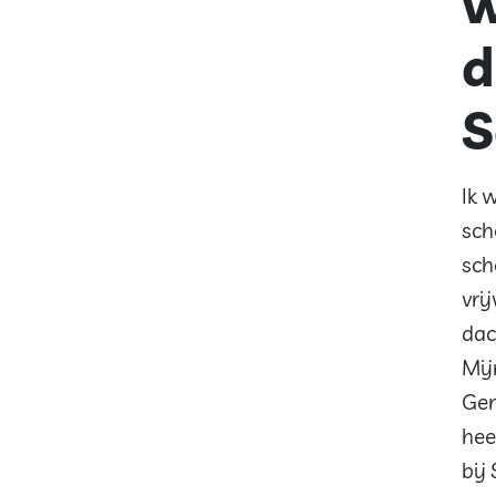
w
d
S
Ik 
sch
sch
vri
dac
Mij
Gem
hee
bij