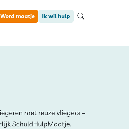
Word maatje
Ik wil hulp
liegeren met reuze vliegers –
rlijk SchuldHulpMaatje.