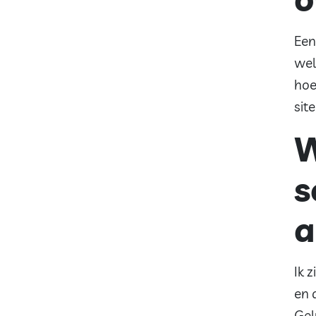
Een
wel
hoe
sit
W
s
a
Ik 
en 
Gel