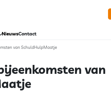
Nieuws
Contact
omsten van SchuldHulpMaatje
bijeenkomsten van
aatje