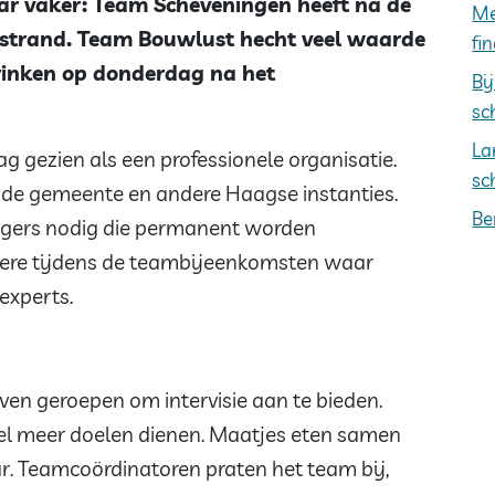
r vaker: Team Scheveningen heeft na de
Me
 strand. Team Bouwlust hecht veel waarde
fi
drinken op donderdag na het
Bi
sc
La
 gezien als een professionele organisatie.
sc
n de gemeente en andere Haagse instanties.
Be
lligers nodig die permanent worden
dere tijdens de teambijeenkomsten waar
experts.
ven geroepen om intervisie aan te bieden.
eel meer doelen dienen. Maatjes eten samen
ar. Teamcoördinatoren praten het team bij,