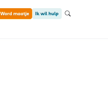
Word maatje
Ik wil hulp