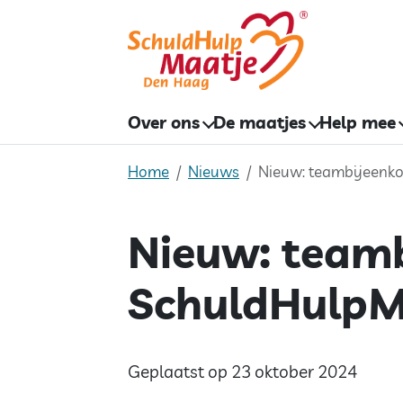
Skip
to
content
Over ons
De maatjes
Help mee
Home
Nieuws
Nieuw: teambijeenk
Nieuw: team
SchuldHulpM
Geplaatst op 23 oktober 2024