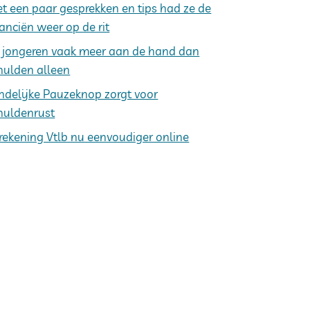
t een paar gesprekken en tips had ze de
nanciën weer op de rit
j jongeren vaak meer aan de hand dan
hulden alleen
ndelijke Pauzeknop zorgt voor
huldenrust
rekening Vtlb nu eenvoudiger online