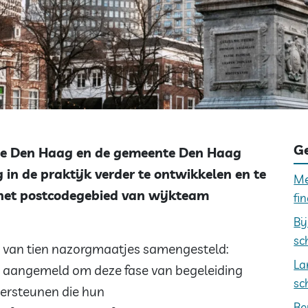
Ge
je Den Haag en de gemeente Den Haag
in de praktijk verder te ontwikkelen en te
Me
n het postcodegebied van wijkteam
fi
Bi
sc
m van tien nazorgmaatjes samengesteld:
La
ben aangemeld om deze fase van begeleiding
sc
ersteunen die hun
Be