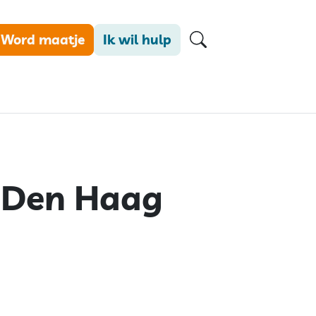
Word maatje
Ik wil hulp
 Den Haag