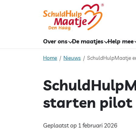
Skip
to
content
Over ons
De maatjes
Help mee
Home
Nieuws
SchuldHulpMaatje en
SchuldHulpM
starten pilot
Geplaatst op 1 februari 2026