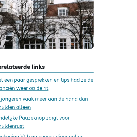
relateerde links
t een paar gesprekken en tips had ze de
nanciën weer op de rit
j jongeren vaak meer aan de hand dan
hulden alleen
ndelijke Pauzeknop zorgt voor
huldenrust
rekening Vtlb nu eenvoudiger online