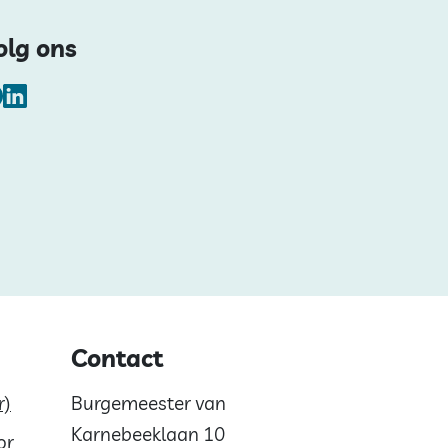
olg ons
Facebook
LinkedIn
Contact
r)
Burgemeester van
Karnebeeklaan 10
or