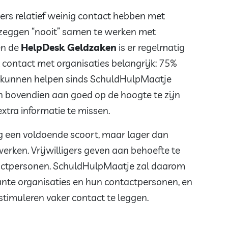
igers relatief weinig contact hebben met
 zeggen “nooit” samen te werken met
n de
HelpDesk Geldzaken
is er regelmatig
et contact met organisaties belangrijk: 75%
er kunnen helpen sinds SchuldHulpMaatje
n bovendien aan goed op de hoogte te zijn
extra informatie te missen.
g een voldoende scoort, maar lager dan
erken. Vrijwilligers geven aan behoefte te
tactpersonen. SchuldHulpMaatje zal daarom
ante organisaties en hun contactpersonen, en
timuleren vaker contact te leggen.