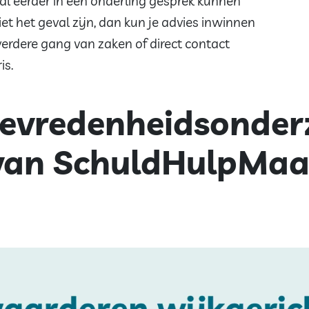
l eerder in een onderling gesprek kunnen
t het geval zijn, dan kun je advies inwinnen
erdere gang van zaken of direct contact
is.
tevredenheidsonder
s van SchuldHulpMa