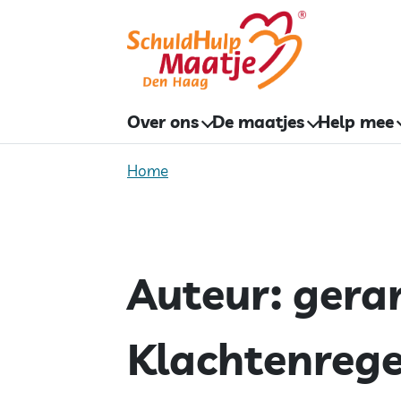
Skip
to
content
Over ons
De maatjes
Help mee
Home
Auteur:
gera
Klachtenrege