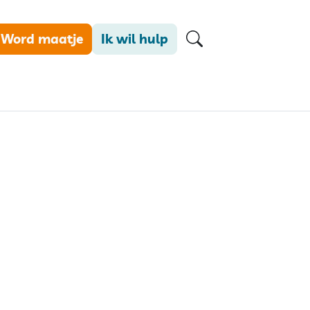
Word maatje
Ik wil hulp