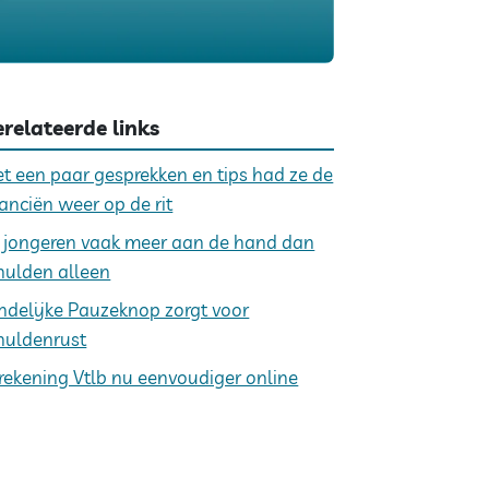
relateerde links
t een paar gesprekken en tips had ze de
nanciën weer op de rit
j jongeren vaak meer aan de hand dan
hulden alleen
ndelijke Pauzeknop zorgt voor
huldenrust
rekening Vtlb nu eenvoudiger online