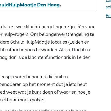
La
SchuldHulpMaatje Den Haag
.
sc
Be
 dat er twee klachtenregelingen zijn, één voor
or hulpvragers. Om belangenverstrengeling te
ere SchuldHulpMaatje locaties (Leiden en
htenfunctionaris te worden. Als er klachten
ag dan is de klachtenfunctionaris in Leiden
wenspersoon benoemd die buiten
 benaderen op het moment dat je iets hebt
oed weet wat je kunt doen of waar en hoe je
preekbaar moet maken.