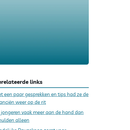
relateerde links
t een paar gesprekken en tips had ze de
nanciën weer op de rit
j jongeren vaak meer aan de hand dan
hulden alleen