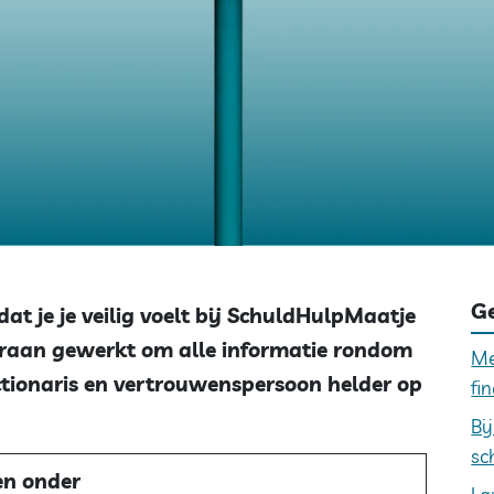
Ge
t je je veilig voelt bij SchuldHulpMaatje
raan gewerkt om alle informatie rondom
Me
ctionaris en vertrouwenspersoon helder op
fi
Bi
sc
en onder