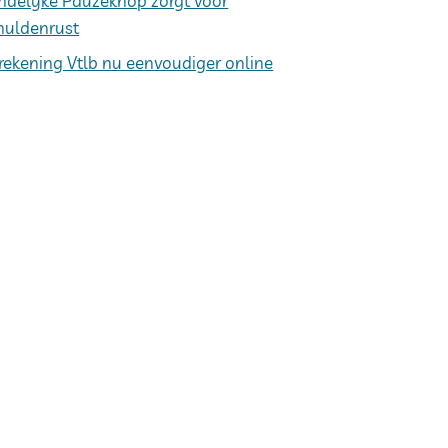
ndelijke Pauzeknop zorgt voor
huldenrust
rekening Vtlb nu eenvoudiger online